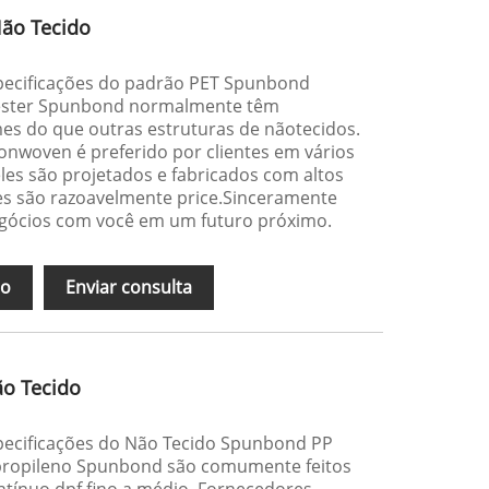
ão Tecido
specificações do padrão PET Spunbond
iéster Spunbond normalmente têm
es do que outras estruturas de nãotecidos.
woven é preferido por clientes em vários
eles são projetados e fabricados com altos
les são razoavelmente price.Sinceramente
egócios com você em um futuro próximo.
ão
Enviar consulta
o Tecido
specificações do Não Tecido Spunbond PP
ipropileno Spunbond são comumente feitos
ntínuo dpf fino a médio. Fornecedores