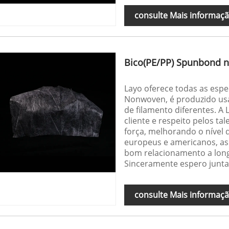
consulte Mais informaç
Bico(PE/PP) Spunbond n
Layo oferece todas as esp
Nonwoven, é produzido usa
de filamento diferentes. A
cliente e respeito pelos t
força, melhorando o nível 
europeus e americanos, as
bom relacionamento a lon
Sinceramente espero juntar
consulte Mais informaç