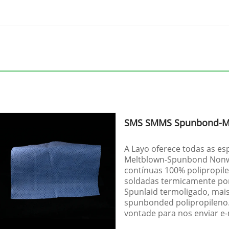
SMS SMMS Spunbond-Me
A Layo oferece todas as e
Meltblown-Spunbond Nonw
contínuas 100% polipropile
soldadas termicamente po
Spunlaid termoligado, mai
spunbonded polipropileno.
vontade para nos enviar e