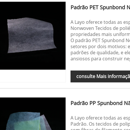
Padrão PET Spunbond N
A Layo oferece todas as e
Nonwoven Tecidos de pol
propriedades mais uniform
O padrão PET Spunbond Non
setores por dois motivos: 
padrões de qualidade, e e
ansiosos para construir n
consulte Mais informaç
Padrão PP Spunbond Nã
A Layo oferece todas as e
Padrão. Os tecidos de pol
com fibras de filamento co