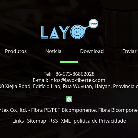
Produtos
Notícia
Download
Enviar
Tel:
+86-573-86862028
E-mail:
infos@layo-fibertex.com
0 Xiejia Road, Edifício Liao, Rua Wuyuan, Haiyan, Província 
rtex Co., ltd. - Fibra PE/PET Bicomponente, Fibra Bicompone
Links
Sitemap
RSS
XML
política de Privacidade